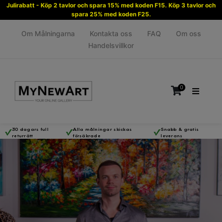
Julirabatt - Köp 2 tavlor och spara 15% med koden F15. Köp 3 tavlor och
spara 25% med koden F25.
Om Målningarna
Kontakta oss
FAQ
Om oss
Handelsvillkor
0
30 dagars full
Alla målningar skickas
Snabb & gratis
returrätt
försäkrade
leverans
Inga produkter i varukorgen.