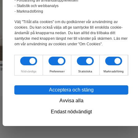
- Förbättring av användarupplevelsen
- Statistik och webbanalys
- Marknadsföring
Välj "Tillåt alla cookies" om du godkänner vår användning av
cookies. Du kan också välja att ge samtycke till enskilda cookie-
ändamål på knapparna nedan. Du kan alltid dra tillbaka ditt
samtycke med knappen längst ner till vänster på skärmen. Läs mer
om vår användning av cookies under "Om Cookies".
MÅLNING – PIPES
Lägg till i varukorg
120 x 80 cm
2,195.00
kr
Nödvändiga
Preferenser
Statistiska
Marknadsföring
Acceptera och stäng
Avvisa alla
Endast nödvändigt