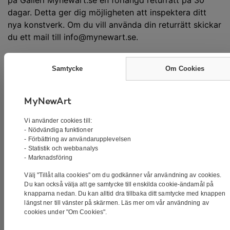
dagar. Detta ger dig möjligheten att inspektera ditt
nya konstverk. Om du vill använda din returrätt skickar
du ett mail till info@mynewart.se.
Ditt namn
Samtycke
Om Cookies
MyNewArt
Din e-postadress
Vi använder cookies till:
- Nödvändiga funktioner
- Förbättring av användarupplevelsen
- Statistik och webbanalys
Ämne
- Marknadsföring
Välj "Tillåt alla cookies" om du godkänner vår användning av cookies.
Du kan också välja att ge samtycke till enskilda cookie-ändamål på
knapparna nedan. Du kan alltid dra tillbaka ditt samtycke med knappen
Ditt meddelande
längst ner till vänster på skärmen. Läs mer om vår användning av
cookies under "Om Cookies".