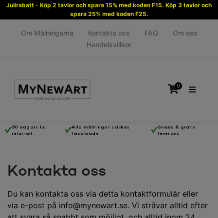
Julirabatt - Köp 2 tavlor och spara 15% med koden F15. Köp 3 tavlor och
spara 25% med koden F25.
Om Målningarna
Kontakta oss
FAQ
Om oss
Handelsvillkor
0
30 dagars full
Alla målningar skickas
Snabb & gratis
returrätt
försäkrade
leverans
Inga produkter i varukorgen.
Kontakta oss
Du kan kontakta oss via detta kontaktformulär eller
via e-post på info@mynewart.se. Vi strävar alltid efter
att svara så snabbt som möjligt, och alltid inom 24