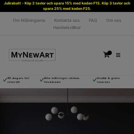
Julirabatt - Köp 2 tavlor och spara 15% med koden F15. Köp 3 tavlor och
spara 25% med koden F25.
Om Målningarna
Kontakta oss
FAQ
Om oss
Handelsvillkor
30 dagars full
Alla målningar skickas
Snabb & gratis
returrätt
försäkrade
leverans