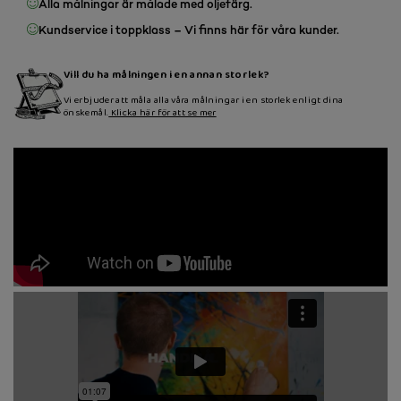
Alla målningar är målade med oljefärg.
Kundservice i toppklass – Vi finns här för våra kunder.
Vill du ha målningen i en annan storlek?
Vi erbjuder att måla alla våra målningar i en storlek enligt dina
önskemål.
Klicka här för att se mer