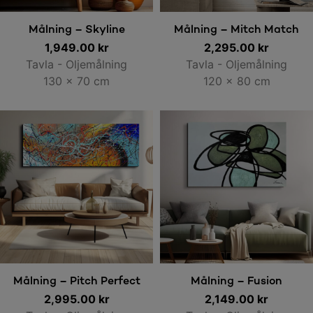
Lägg till i varukorg
Lägg till i varukorg
Målning – Skyline
Målning – Mitch Match
1,949.00
kr
2,295.00
kr
Tavla - Oljemålning
Tavla - Oljemålning
130 x 70 cm
120 x 80 cm
Lägg till i varukorg
Lägg till i varukorg
Målning – Pitch Perfect
Målning – Fusion
2,995.00
kr
2,149.00
kr