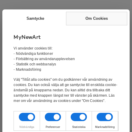
Tavlan skickas fraktfritt med DBSchenker. Tavlan blir
Samtycke
Om Cookies
levererad 2-4 vardagar efter att vi har mottagit din
beställning. Tavlan skickas försäkrat och kan spåras
med track’n’trace.
MyNewArt
Vi använder cookies till:
- Nödvändiga funktioner
Målningen är en handmålad oljemålning av en av våra
- Förbättring av användarupplevelsen
- Statistik och webbanalys
duktiga konstnärer. Det är inte ett tryck eller något
- Marknadsföring
liknande. Oljefärg är den klassiska formen av färg för
tavlor. Oljemålningar kännetecknas av sitt goda
Välj "Tillåt alla cookies" om du godkänner vår användning av
cookies. Du kan också välja att ge samtycke till enskilda cookie-
färgdjup.
ändamål på knapparna nedan. Du kan alltid dra tillbaka ditt
samtycke med knappen längst ner till vänster på skärmen. Läs
Tavlan är spänd över en 3,5 cm tjock ram och kan
mer om vår användning av cookies under "Om Cookies".
hängas direkt på väggen.
Nödvändiga
Preferenser
Statistiska
Marknadsföring
Vill du ha den här tavlan i en annan storlek? Vi kan