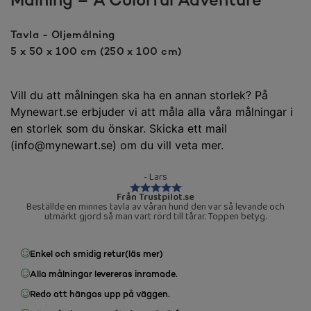
Målning – A Colorful Adventure
Tavla - Oljemålning
5 x 50 x 100 cm (250 x 100 cm)
Vill du att målningen ska ha en annan storlek? På
Mynewart.se erbjuder vi att måla alla våra målningar i
en storlek som du önskar. Skicka ett mail
(info@mynewart.se) om du vill veta mer.
- Lars
Från Trustpilot.se
Beställde en minnes tavla av våran hund den var så levande och
utmärkt gjord så man vart rörd till tårar. Toppen betyg.
Enkel och smidig retur
(läs mer)
Alla målningar levereras inramade.
Redo att hängas upp på väggen.