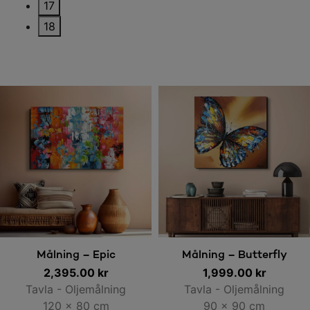
17
18
Lägg till i varukorg
Lägg till i varukorg
Målning – Epic
Målning – Butterfly
2,395.00
kr
1,999.00
kr
Tavla - Oljemålning
Tavla - Oljemålning
120 x 80 cm
90 x 90 cm