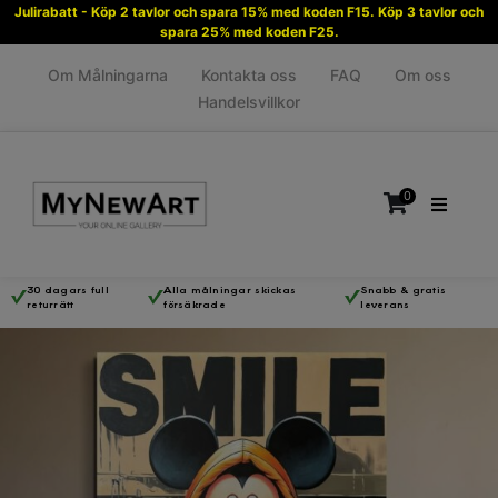
Julirabatt - Köp 2 tavlor och spara 15% med koden F15. Köp 3 tavlor och
spara 25% med koden F25.
Om Målningarna
Kontakta oss
FAQ
Om oss
Handelsvillkor
0
30 dagars full
Alla målningar skickas
Snabb & gratis
returrätt
försäkrade
leverans
Inga produkter i varukorgen.