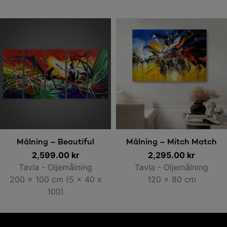
Lägg till i varukorg
Lägg till i varukorg
Målning – Beautiful
Målning – Mitch Match
2,599.00
Colours
kr
2,295.00
kr
Tavla - Oljemålning
Tavla - Oljemålning
200 x 100 cm (5 x 40 x
120 x 80 cm
100)