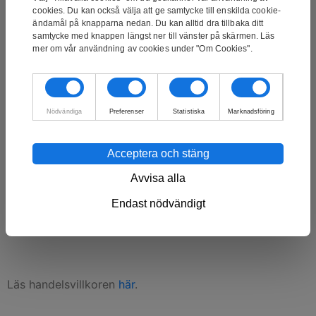
cookies. Du kan också välja att ge samtycke till enskilda cookie-
Målningen är en handmålad oljemålning av en av våra
ändamål på knapparna nedan. Du kan alltid dra tillbaka ditt
samtycke med knappen längst ner till vänster på skärmen. Läs
duktiga konstnärer. Det är inte ett tryck eller något
mer om vår användning av cookies under "Om Cookies".
liknande. Oljefärg är den klassiska formen av färg för
tavlor. Oljemålningar kännetecknas av sitt goda
färgdjup.
Nödvändiga
Preferenser
Statistiska
Marknadsföring
Tavlan är spänd över en 3,5 cm tjock ram och kan
hängas direkt på väggen.
Acceptera och stäng
Avvisa alla
Vill du ha den här tavlan i en annan storlek? Vi kan
Endast nödvändigt
måla alla våra tavlor i alla storlekar. Om du vill veta mer,
kontakta oss på info@mynewart.se
Läs handelsvillkoren
här
.