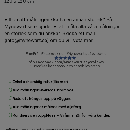
120 x 120 cm
Vill du att målningen ska ha en annan storlek? På
Mynewart.se erbjuder vi att måla alla våra målningar i
en storlek som du önskar. Skicka ett mail
(info@mynewart.se) om du vill veta mer.
- EmeFrån Facebook.com/Mynewart.se/reviewsie
Från Facebook.com/Mynewart.se/reviews
Superfina konstverk och snabb leverans
Enkel och smidig retur
(läs mer)
Alla målningar levereras inramade.
Redo att hängas upp på väggen.
Alla målningar är målade med oljefärg.
Kundservice i toppklass – Vi finns här för våra kunder.
Vill du ha målningen i en annan storlek?