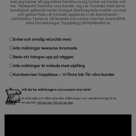
men jag känner att jag måste berätta va jag tycker om tavlan och
hur MyNewArt bemöter sina kunder. Jag var i kontakt med deras
kundtjänst gällande tavlan, bolaget återkopplade snabbt via mail
och genom hela vår kontakt upplevde vi ett bemötande i
världsklass Tavlan är så levande och vacker. Den har överträffat
mina förväntningar. Toppbetyg till MyNewArt.se
Enkel och smidig retur
(läs mer)
Alla målningar levereras inramade.
Redo att hängas upp på väggen.
Alla målningar är målade med oljefärg.
Kundservice i toppklass – Vi finns här för våra kunder.
Vill du ha målningen i en annan storlek?
Vi erbjuder att måla alla våra målningar i en storlek enligt dina
önskemål.
Klicka här för att se mer