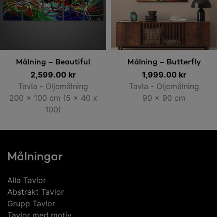
Lägg till i varukorg
Lägg till i varukorg
Målning – Beautiful
Målning – Butterfly
2,599.00
Colours
kr
1,999.00
kr
Tavla - Oljemålning
Tavla - Oljemålning
200 x 100 cm (5 x 40 x
90 x 90 cm
100)
Målningar
Alla Tavlor
Abstrakt Tavlor
Grupp Tavlor
Tavlor med motiv