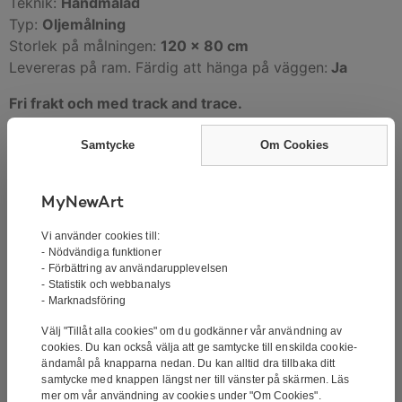
Teknik:
Handmålad
Typ:
Oljemålning
Storlek på målningen:
120 x 80 cm
Levereras på ram. Färdig att hänga på väggen:
Ja
Fri frakt och med track and trace.
30 dagars returrätt
Samtycke
Om Cookies
Tavlan skickas fraktfritt med DBSchenker. Tavlan blir
MyNewArt
levererad 2-4 vardagar efter att vi har mottagit din
Vi använder cookies till:
beställning. Tavlan skickas försäkrat och kan spåras
- Nödvändiga funktioner
med track’n’trace.
- Förbättring av användarupplevelsen
- Statistik och webbanalys
- Marknadsföring
Målningen är en handmålad oljemålning av en av våra
Välj "Tillåt alla cookies" om du godkänner vår användning av
cookies. Du kan också välja att ge samtycke till enskilda cookie-
duktiga konstnärer. Det är inte ett tryck eller något
ändamål på knapparna nedan. Du kan alltid dra tillbaka ditt
liknande. Oljefärg är den klassiska formen av färg för
samtycke med knappen längst ner till vänster på skärmen. Läs
tavlor. Oljemålningar kännetecknas av sitt goda
mer om vår användning av cookies under "Om Cookies".