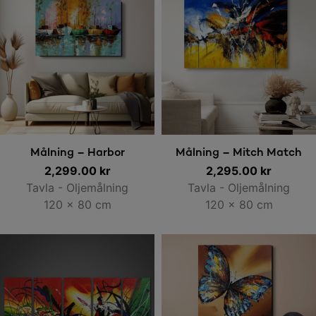
Lägg till i varukorg
Lägg till i varukorg
Målning – Harbor
Målning – Mitch Match
2,299.00
kr
2,295.00
kr
Tavla - Oljemålning
Tavla - Oljemålning
120 x 80 cm
120 x 80 cm