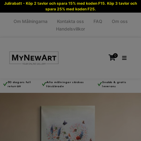
Julirabatt - Köp 2 tavlor och spara 15% med koden F15. Köp 3 tavlor och
spara 25% med koden F25.
Om Målningarna
Kontakta oss
FAQ
Om oss
Handelsvillkor
0
30 dagars full
Alla målningar skickas
Snabb & gratis
returrätt
försäkrade
leverans
Inga produkter i varukorgen.