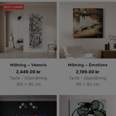
SLUT I LAGER
Läs mer
Lägg till i varukorg
Målning – Vesacio
Målning – Emotions
2,449.00
kr
2,199.00
kr
Tavla - Oljemålning
Tavla - Oljemålning
160 x 60 cm
90 x 90 cm