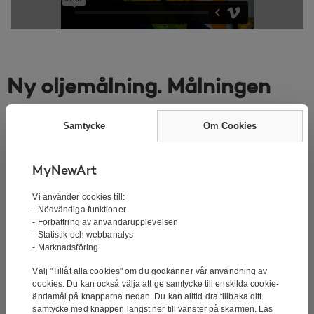
Ny oljemålning. Målningen
torkar för närvarande. Vi
Samtycke
Om Cookies
förväntar oss att målningen
MyNewArt
är tillräckligt torr för leverans
Vi använder cookies till:
i slutet av juli/början av
- Nödvändiga funktioner
- Förbättring av användarupplevelsen
- Statistik och webbanalys
augusti.
- Marknadsföring
Välj "Tillåt alla cookies" om du godkänner vår användning av
Handmålade Oljemålning – Green Water
cookies. Du kan också välja att ge samtycke till enskilda cookie-
ändamål på knapparna nedan. Du kan alltid dra tillbaka ditt
Signatur:
Signerad av konstnären
samtycke med knappen längst ner till vänster på skärmen. Läs