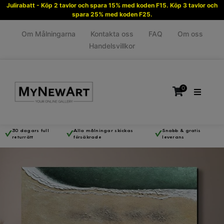
Julirabatt - Köp 2 tavlor och spara 15% med koden F15. Köp 3 tavlor och
spara 25% med koden F25.
Om Målningarna
Kontakta oss
FAQ
Om oss
Handelsvillkor
0
30 dagars full
Alla målningar skickas
Snabb & gratis
returrätt
försäkrade
leverans
Inga produkter i varukorgen.