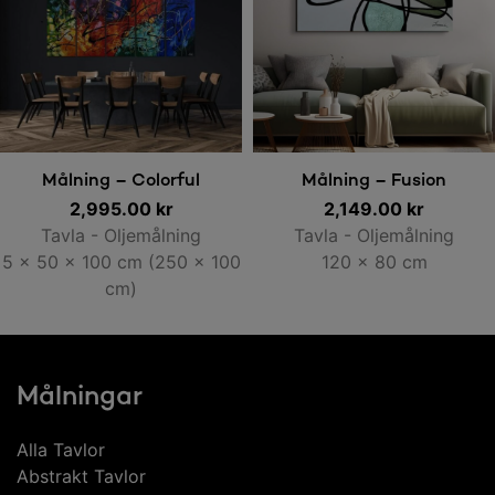
Lägg till i varukorg
Lägg till i varukorg
Målning – Colorful
Målning – Fusion
2,995.00
Explotion
kr
2,149.00
kr
Tavla - Oljemålning
Tavla - Oljemålning
5 x 50 x 100 cm (250 x 100
120 x 80 cm
cm)
Målningar
Alla Tavlor
Abstrakt Tavlor