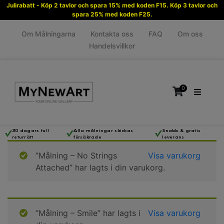
Julirabatt - Köp 2 tavlor och spara 15% med koden F15. Köp 3 tavlor och
spara 25% med koden F25.
Om Målningarna
Kontakta oss
FAQ
Om oss
Handelsvillkor
0
30 dagars full
Alla målningar skickas
Snabb & gratis
returrätt
försäkrade
leverans
Inga produkter i varukorgen.
”Målning – No Strings
Visa varukorg
Attached” har lagts i din varukorg.
”Målning – Smile” har lagts i
Visa varukorg