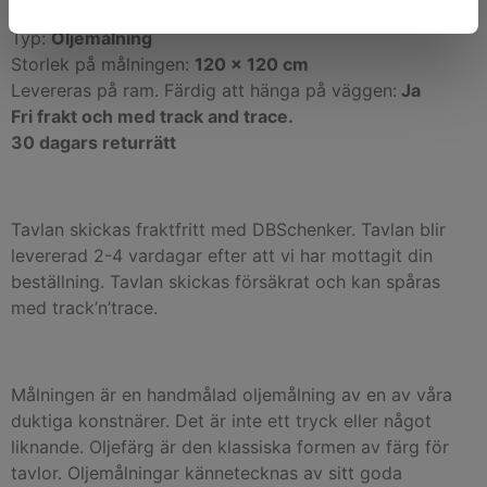
Teknik:
Handmålad
Typ:
Oljemålning
Storlek på målningen:
120 x 120 cm
Levereras på ram. Färdig att hänga på väggen:
Ja
Fri frakt och med track and trace.
30 dagars returrätt
Tavlan skickas fraktfritt med DBSchenker. Tavlan blir
levererad 2-4 vardagar efter att vi har mottagit din
beställning. Tavlan skickas försäkrat och kan spåras
med track’n’trace.
Målningen är en handmålad oljemålning av en av våra
duktiga konstnärer. Det är inte ett tryck eller något
liknande. Oljefärg är den klassiska formen av färg för
tavlor. Oljemålningar kännetecknas av sitt goda