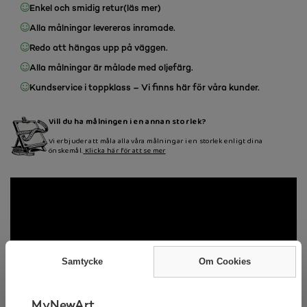
Enkel och smidig retur
(läs mer)
Alla målningar levereras inramade.
Redo att hängas upp på väggen.
Alla målningar är målade med oljefärg.
Kundservice i toppklass – Vi finns här för våra kunder.
Vill du ha målningen i en annan storlek?
Vi erbjuder att måla alla våra målningar i en storlek enligt dina
önskemål.
Klicka här för att se mer
Samtycke
Om Cookies
MyNewArt