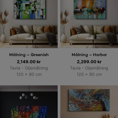
Lägg till i varukorg
Lägg till i varukorg
Målning – Greenish
Målning – Harbor
2,149.00
kr
2,299.00
kr
Tavla - Oljemålning
Tavla - Oljemålning
120 x 80 cm
120 x 80 cm