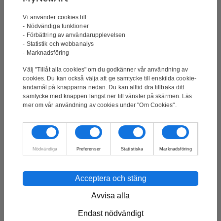
Vi använder cookies till:
- Nödvändiga funktioner
- Förbättring av användarupplevelsen
- Statistik och webbanalys
- Marknadsföring
Välj "Tillåt alla cookies" om du godkänner vår användning av
cookies. Du kan också välja att ge samtycke till enskilda cookie-
ändamål på knapparna nedan. Du kan alltid dra tillbaka ditt
samtycke med knappen längst ner till vänster på skärmen. Läs
Ny oljemålning. Klar för leverans
mer om vår användning av cookies under "Om Cookies".
under andra halvan av augusti.
Nödvändiga
Preferenser
Statistiska
Marknadsföring
Handmålade oljemålning –
Fields
Acceptera och stäng
Avvisa alla
Signatur:
Signerad av konstnären
Endast nödvändigt
Konstnären:
James Petrov