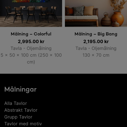
Lägg till i varukorg
Lägg till i varukorg
Målning – Colorful
Målning – Big Bang
2,995.00
Explotion
kr
2,195.00
kr
Tavla - Oljemålning
Tavla - Oljemålning
5 x 50 x 100 cm (250 x 100
130 x 70 cm
cm)
Målningar
Alla Tavlor
Abstrakt Tavlor
Grupp Tavlor
Tavlor med motiv