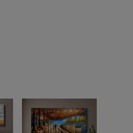
★★★★
★★★★★
★★★★★
★★