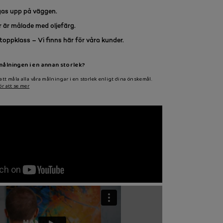
gas upp på väggen.
r är målade med oljefärg.
toppklass – Vi finns här för våra kunder.
 målningen i en annan storlek?
att måla alla våra målningar i en storlek enligt dina önskemål.
ör att se mer