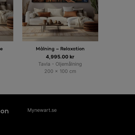
Lägg till i varukorg
se
Målning – Relaxation
4,995.00
kr
Tavla - Oljemålning
200 x 100 cm
Mynewart.se
ion