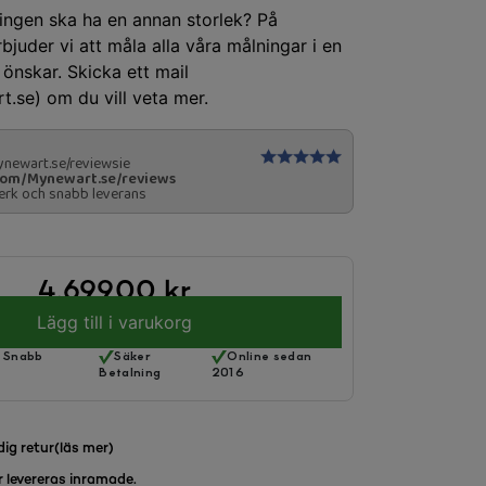
ningen ska ha en annan storlek? På
juder vi att måla alla våra målningar i en
önskar. Skicka ett mail
.se) om du vill veta mer.
newart.se/reviewsie
com/Mynewart.se/reviews
erk och snabb leverans
4,699.00
kr
Lägg till i varukorg
& Snabb
Säker
Online sedan
Betalning
2016
dig retur
(läs mer)
r levereras inramade.