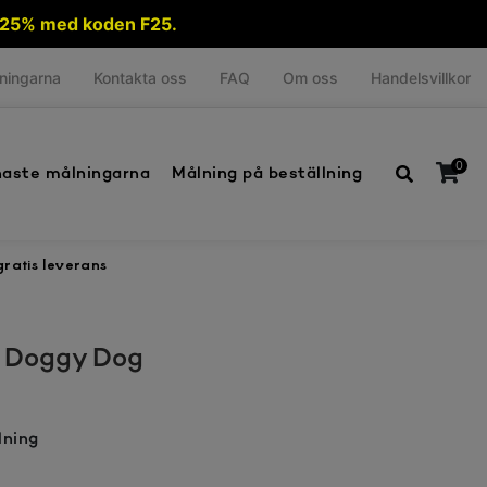
ra 25% med koden F25.
ningarna
Kontakta oss
FAQ
Om oss
Handelsvillkor
0
aste målningarna
Målning på beställning
ratis leverans
Inga produkter i varukorgen.
– Doggy Dog
lning