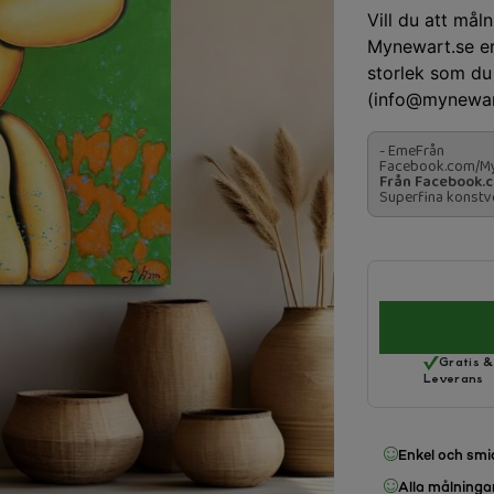
Vill du att mål
Mynewart.se erb
storlek som du 
(info@mynewart
- EmeFrån
Facebook.com/My
Från Facebook.
Superfina konstv
Gratis 
Leverans
Enkel och smi
Alla målninga