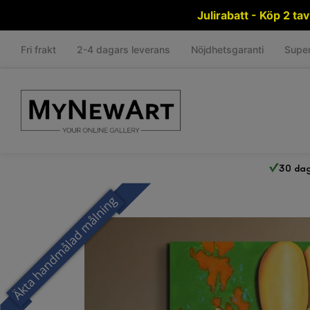
Julirabatt - Köp 2 t
Fri frakt
2-4 dagars leverans
Nöjdhetsgaranti
Super
30 dag