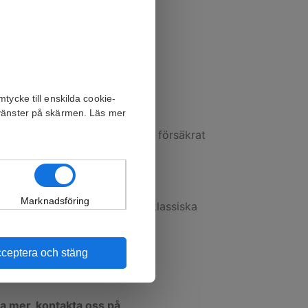
tycke till enskilda cookie-
 vänster på skärmen. Läs mer
din beställning. Tavlan skickas försäkrat
Marknadsföring
got liknande. Oljefärg är den klassiska
ceptera och stäng
eta mer, kontakta oss på