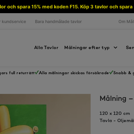
avlor och spara 15% med koden F15. Köp 3 tavlor och spa
 kundservice
Bara handmålade tavlor
Om Mål
Alla Tavlor
Målningar efter typ
Sen
ars full returrätt
Alla målningar skickas försäkrade
Snabb & g
Målning 
120 x 120 cm
Tavla - Oljemå