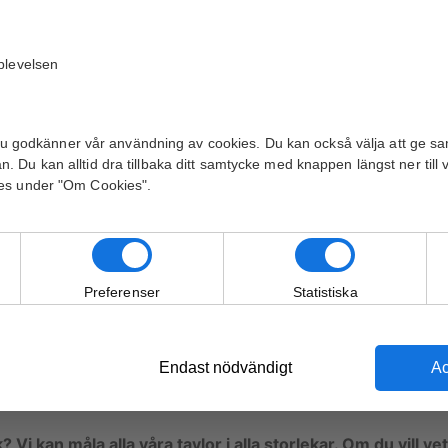
plevelsen
gen:
Ja
m du godkänner vår användning av cookies. Du kan också välja att ge sam
 Du kan alltid dra tillbaka ditt samtycke med knappen längst ner till
es under "Om Cookies".
avlan blir levererad 2-4 vardagar efter att vi har mottagit 
Preferenser
Statistiska
 av våra duktiga konstnärer. Det är inte ett tryck eller nå
ännetecknas av sitt goda färgdjup.
och kan hängas direkt på väggen.
Endast nödvändigt
Ac
? Vi kan måla alla våra tavlor i alla storlekar. Om du vill v