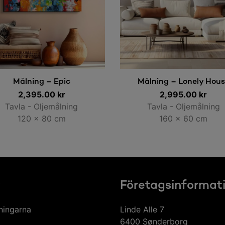
Lägg till i varukorg
Lägg till i varukorg
Målning – Epic
Målning – Lonely Hou
2,395.00
kr
2,995.00
kr
Tavla - Oljemålning
Tavla - Oljemålning
120 x 80 cm
160 x 60 cm
y
Företagsinformat
ningarna
Linde Alle 7
6400 Sønderborg