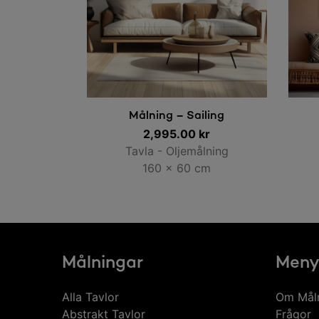
Lägg till i varukorg
Målning – Sailing
2,995.00
kr
Tavla - Oljemålning
160 x 60 cm
Målningar
Men
Alla Tavlor
Om Mål
Abstrakt Tavlor
Frågor