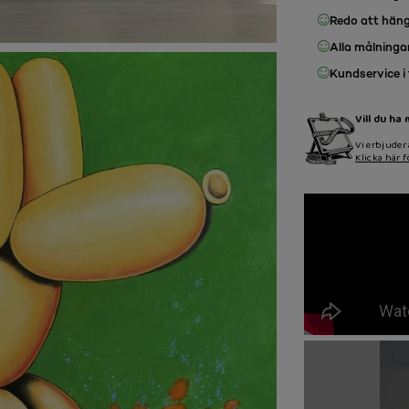
Redo att hän
Alla målninga
Kundservice i 
Vill du ha
Vi erbjuder 
Klicka här f