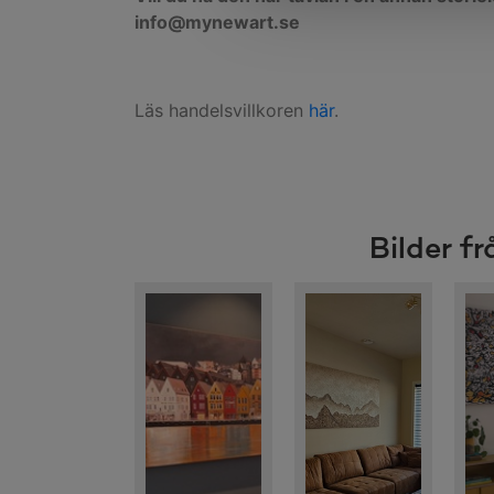
info@mynewart.se
Läs handelsvillkoren
här
.
Bilder f