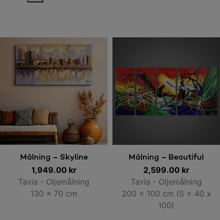
Lägg till i varukorg
Lägg till i varukorg
Målning – Skyline
Målning – Beautiful
1,949.00
kr
2,599.00
Colours
kr
Tavla - Oljemålning
Tavla - Oljemålning
130 x 70 cm
200 x 100 cm (5 x 40 x
100)