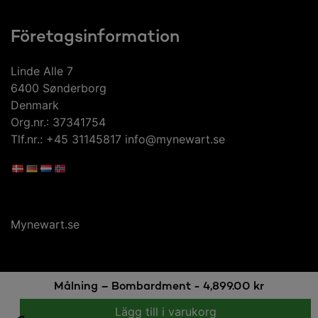
Företagsinformation
Linde Alle 7
6400 Sønderborg
Denmark
Org.nr.: 37341754
Tlf.nr.: +45 31145817 info@mynewart.se
Mynewart.se
Målning – Bombardment -
4,899.00
kr
Lägg till i varukorg