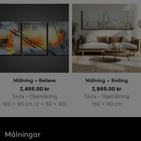
Lägg till i varukorg
Lägg till i varukorg
Målning – Believe
Målning – Sailing
2,495.00
kr
2,995.00
kr
Tavla - Oljemålning
Tavla - Oljemålning
180 x 80 cm (3 x 60 x 80)
160 x 60 cm
Målningar