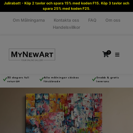
Julirabatt - Köp 2 tavlor och spara 15% med koden F15. Köp 3 tavlor och
spara 25% med koden F25.
Om Målningarna
Kontakta oss
FAQ
Om oss
Handelsvillkor
0
30 dagars full
Alla målningar skickas
Snabb & gratis
returrätt
försäkrade
leverans
Inga produkter i varukorgen.