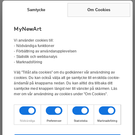
levererad 2-4 vardagar efter att vi har mottagit din
beställning. Tavlan skickas försäkrat och kan spåras
Samtycke
Om Cookies
med track’n’trace.
MyNewArt
Målningen är en handmålad oljemålning av en av våra
Vi använder cookies till:
- Nödvändiga funktioner
duktiga konstnärer. Det är inte ett tryck eller något
- Förbättring av användarupplevelsen
liknande. Oljefärg är den klassiska formen av färg för
- Statistik och webbanalys
tavlor. Oljemålningar kännetecknas av sitt goda
- Marknadsföring
färgdjup.
Välj "Tillåt alla cookies" om du godkänner vår användning av
cookies. Du kan också välja att ge samtycke till enskilda cookie-
Tavlan är spänd över en 3,5 cm tjock ram och kan
ändamål på knapparna nedan. Du kan alltid dra tillbaka ditt
hängas direkt på väggen.
samtycke med knappen längst ner till vänster på skärmen. Läs
mer om vår användning av cookies under "Om Cookies".
Vill du ha den här tavlan i en annan storlek? Vi kan
måla alla våra tavlor i alla storlekar. Om du vill veta mer,
Nödvändiga
Preferenser
Statistiska
Marknadsföring
kontakta oss på info@mynewart.se