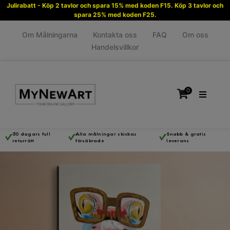
Julirabatt - Köp 2 tavlor och spara 15% med koden F15. Köp 3 tavlor och
spara 25% med koden F25.
Om Målningarna
Kontakta oss
FAQ
Om oss
Handelsvillkor
0
30 dagars full
Alla målningar skickas
Snabb & gratis
returrätt
försäkrade
leverans
Inga produkter i varukorgen.