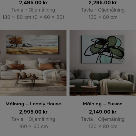
2,495.00
kr
2,295.00
kr
Tavla - Oljemålning
Tavla - Oljemålning
180 x 80 cm (3 x 60 x 80)
120 x 80 cm
Lägg till i varukorg
Lägg till i varukorg
Målning – Lonely House
Målning – Fusion
2,995.00
kr
2,149.00
kr
Tavla - Oljemålning
Tavla - Oljemålning
160 x 60 cm
120 x 80 cm