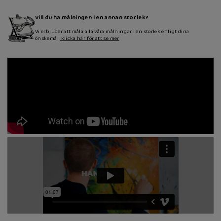
Vill du ha målningen i en annan storlek?
Vi erbjuder att måla alla våra målningar i en storlek enligt dina
önskemål.
Klicka här för att se mer