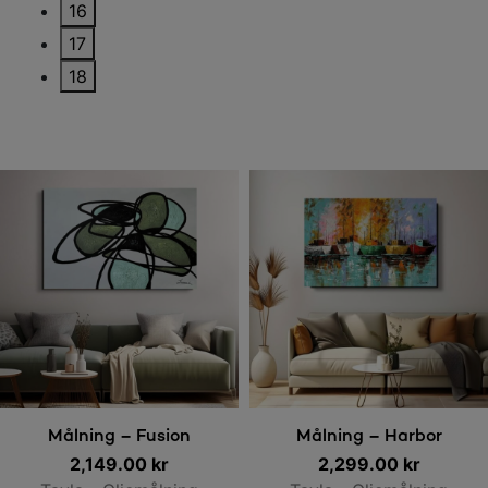
16
17
18
Lägg till i varukorg
Lägg till i varukorg
Målning – Fusion
Målning – Harbor
2,149.00
kr
2,299.00
kr