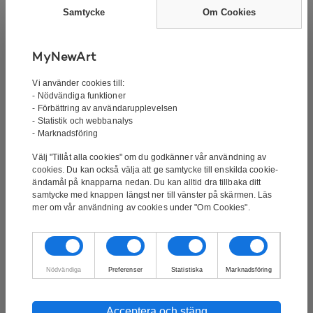
beställning. Tavlan skickas försäkrat och kan spåras
Samtycke
Om Cookies
med track’n’trace.
MyNewArt
Målningen är en handmålad oljemålning av en av våra
Vi använder cookies till:
duktiga konstnärer. Det är inte ett tryck eller något
- Nödvändiga funktioner
liknande. Oljefärg är den klassiska formen av färg för
- Förbättring av användarupplevelsen
- Statistik och webbanalys
tavlor. Oljemålningar kännetecknas av sitt goda
- Marknadsföring
färgdjup.
Välj "Tillåt alla cookies" om du godkänner vår användning av
Tavlan är spänd över en 3,5 cm tjock ram och kan
cookies. Du kan också välja att ge samtycke till enskilda cookie-
ändamål på knapparna nedan. Du kan alltid dra tillbaka ditt
hängas direkt på väggen.
samtycke med knappen längst ner till vänster på skärmen. Läs
mer om vår användning av cookies under "Om Cookies".
Vill du ha den här tavlan i en annan storlek? Vi kan
måla alla våra tavlor i alla storlekar. Om du vill veta mer,
Nödvändiga
Preferenser
Statistiska
Marknadsföring
kontakta oss på info@mynewart.se
Acceptera och stäng