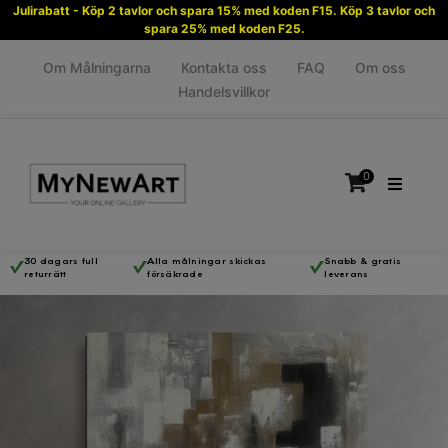
Julirabatt - Köp 2 tavlor och spara 15% med koden F15. Köp 3 tavlor och
spara 25% med koden F25.
Om Målningarna
Kontakta oss
FAQ
Om oss
Handelsvillkor
0
30 dagars full
Alla målningar skickas
Snabb & gratis
returrätt
försäkrade
leverans
Inga produkter i varukorgen.