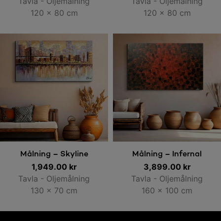
Tavla - Oljemålning
Tavla - Oljemålning
120 x 80 cm
120 x 80 cm
Lägg till i varukorg
Lägg till i varukorg
Målning – Skyline
Målning – Infernal
1,949.00
kr
3,899.00
kr
Tavla - Oljemålning
Tavla - Oljemålning
130 x 70 cm
160 x 100 cm