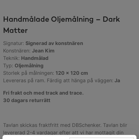
Handmålade Oljemålning – Dark
Matter
Signatur:
Signerad av konstnären
Konstnären:
Jean Kim
Teknik:
Handmålad
Typ:
Oljemålning
Storlek på målningen:
120 x 120 cm
Levereras på ram. Färdig att hänga på väggen:
Ja
Fri frakt och med track and trace.
30 dagars returrätt
Tavlan skickas fraktfritt med DBSchenker. Tavlan blir
levererad 2-4 vardagar efter att vi har mottagit din