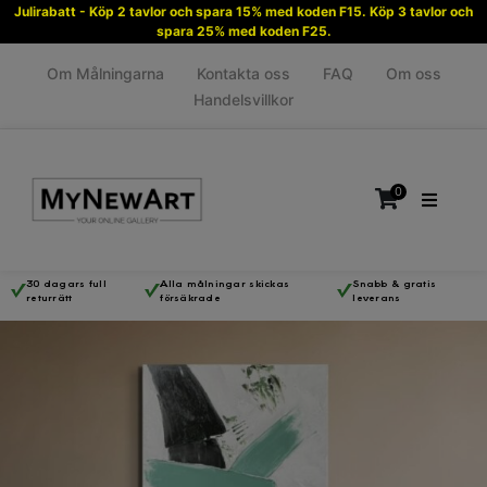
Julirabatt - Köp 2 tavlor och spara 15% med koden F15. Köp 3 tavlor och
spara 25% med koden F25.
Om Målningarna
Kontakta oss
FAQ
Om oss
Handelsvillkor
0
30 dagars full
Alla målningar skickas
Snabb & gratis
returrätt
försäkrade
leverans
Inga produkter i varukorgen.