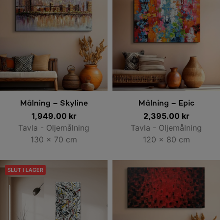
Lägg till i varukorg
Lägg till i varukorg
Målning – Skyline
Målning – Epic
1,949.00
kr
2,395.00
kr
Tavla - Oljemålning
Tavla - Oljemålning
130 x 70 cm
120 x 80 cm
SLUT I LAGER