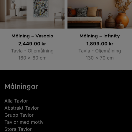
Läs mer
Lägg till i varukorg
Målning – Vesacio
Målning – Infinity
2,449.00
kr
1,899.00
kr
Tavla - Oljemålning
Tavla - Oljemålning
160 x 60 cm
130 x 70 cm
Målningar
Alla Tavlor
Abstrakt Tavlor
Grupp Tavlor
Tavlor med motiv
Stora Tavlor