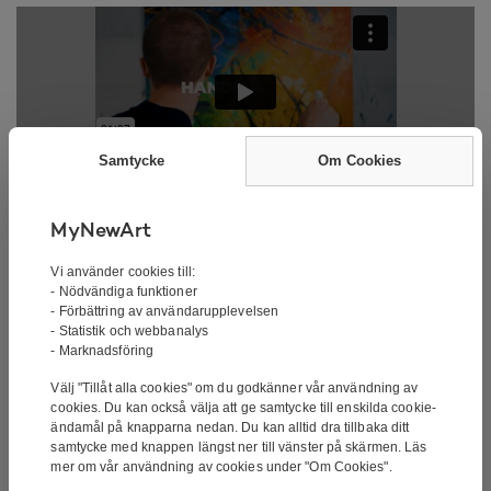
Samtycke
Om Cookies
MyNewArt
Vi använder cookies till:
Handmålade oljemålning –
- Nödvändiga funktioner
- Förbättring av användarupplevelsen
- Statistik och webbanalys
Closure
- Marknadsföring
Välj "Tillåt alla cookies" om du godkänner vår användning av
Signatur:
Signerad av konstnären
cookies. Du kan också välja att ge samtycke till enskilda cookie-
Konstnären:
John Cailing
ändamål på knapparna nedan. Du kan alltid dra tillbaka ditt
Teknik:
Handmålad
samtycke med knappen längst ner till vänster på skärmen. Läs
mer om vår användning av cookies under "Om Cookies".
Typ:
Oljemålning