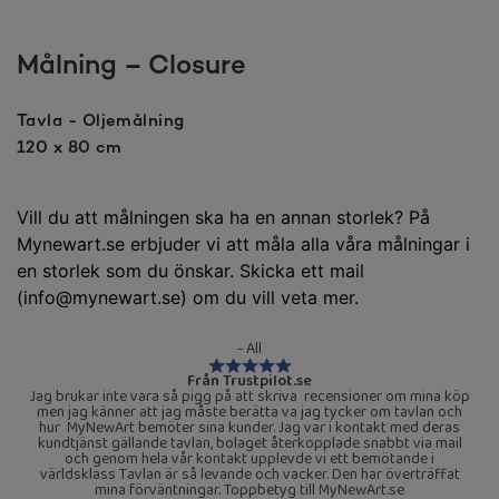
Målning – Closure
Tavla - Oljemålning
120 x 80 cm
Vill du att målningen ska ha en annan storlek? På
Mynewart.se erbjuder vi att måla alla våra målningar i
en storlek som du önskar. Skicka ett mail
(info@mynewart.se) om du vill veta mer.
- All
Från Trustpilot.se
Jag brukar inte vara så pigg på att skriva recensioner om mina köp
men jag känner att jag måste berätta va jag tycker om tavlan och
hur MyNewArt bemöter sina kunder. Jag var i kontakt med deras
kundtjänst gällande tavlan, bolaget återkopplade snabbt via mail
och genom hela vår kontakt upplevde vi ett bemötande i
världsklass Tavlan är så levande och vacker. Den har överträffat
mina förväntningar. Toppbetyg till MyNewArt.se